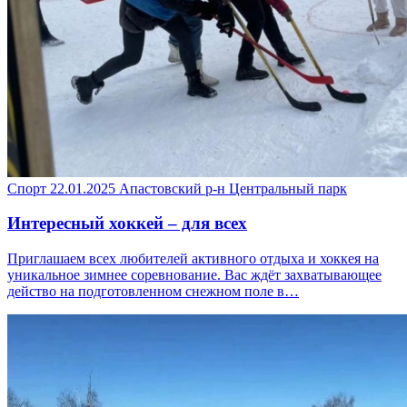
Спорт
22.01.2025
Апастовский р-н
Центральный парк
Интересный хоккей – для всех
Приглашаем всех любителей активного отдыха и хоккея на
уникальное зимнее соревнование. Вас ждёт захватывающее
действо на подготовленном снежном поле в…