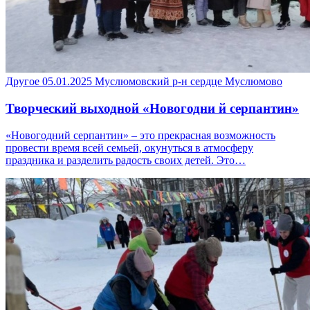
Другое
05.01.2025
Муслюмовский р-н
сердце Муслюмово
Творческий выходной «Новогодни й серпантин»
«Новогодний серпантин» – это прекрасная возможность
провести время всей семьей, окунуться в атмосферу
праздника и разделить радость своих детей. Это…