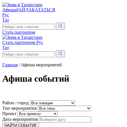
Афиша
#АЙДАКАТАТЬСЯ
Рус
Тат
Поиск
по
Стать партнером
сайту
Стать партнером
Рус
Тат
Поиск
по
сайту
Главная
/
Афиша мероприятий
Афиша
cобытий
Район / город
Тип мероприятия
Проект
Дата мероприятия
НАЙТИ СОБЫТИЕ