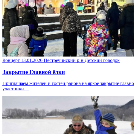
Концерт
13.01.2026
Пестречинский р-н
Детский городок
Закрытие Главной ёлки
Приглашаем жителей и гостей района на яркое закрытие главн
участники…