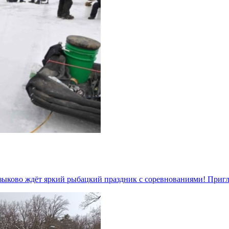
. Языково ждёт яркий рыбацкий праздник с соревнованиями! Пр