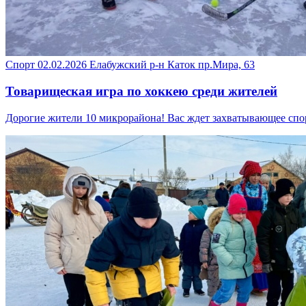
Спорт
02.02.2026
Елабужский р-н
Каток пр.Мира, 63
Товарищеская игра по хоккею среди жителей
Дорогие жители 10 микрорайона! Вас ждет захватывающее спор