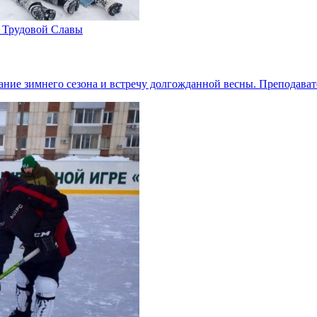
 Трудовой Славы
ние зимнего сезона и встречу долгожданной весны. Преподава