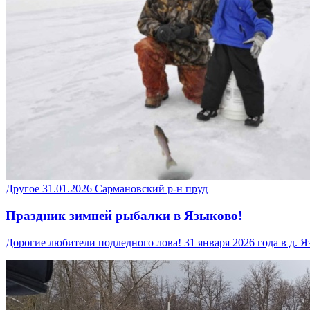
Другое
31.01.2026
Сармановский р-н
пруд
Праздник зимней рыбалки в Языково!
Дорогие любители подледного лова! 31 января 2026 года в д