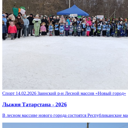
Спорт
14.02.2026
Заинский р-н
Лесной массив «Новый город»
Лыжня Татарстана - 2026
В лесном массиве нового города состоятся Республиканские м