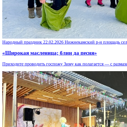
Народный праздник
22.02.2026
Нижнекамский р-н
площадь се
«Широкая масленица; блин да песня»
Приходите проводить госпожу Зиму как полагается — с размах