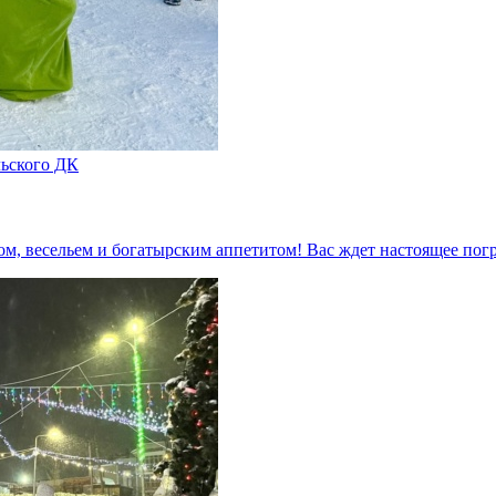
льского ДК
ом, весельем и богатырским аппетитом! Вас ждет настоящее по