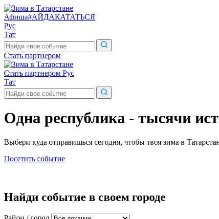
Афиша
#АЙДАКАТАТЬСЯ
Рус
Тат
Поиск
по
Стать партнером
сайту
Стать партнером
Рус
Тат
Поиск
по
сайту
Одна республика
- тысячи ис
Выбери куда отправишься сегодня, чтобы твоя зима в Татарста
Посетить событие
Найди событие в своем
городе
Район / город