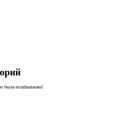
торий
не была незабываема!