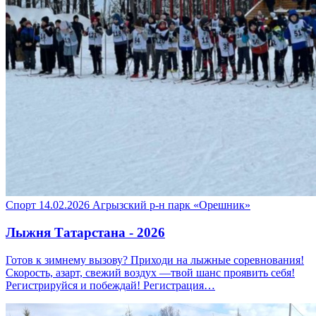
Спорт
14.02.2026
Агрызский р-н
парк «Орешник»
Лыжня Татарстана - 2026
Готов к зимнему вызову? Приходи на лыжные соревнования!
Скорость, азарт, свежий воздух —твой шанс проявить себя!
Регистрируйся и побеждай! Регистрация…