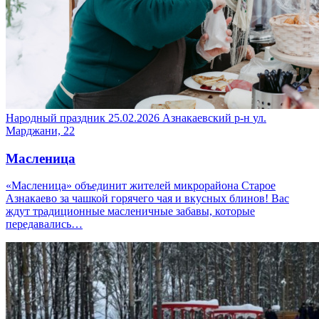
Народный праздник
25.02.2026
Азнакаевский р-н
ул.
Марджани, 22
Масленица
«Масленица» объединит жителей микрорайона Старое
Азнакаево за чашкой горячего чая и вкусных блинов! Вас
ждут традиционные масленичные забавы, которые
передавались…