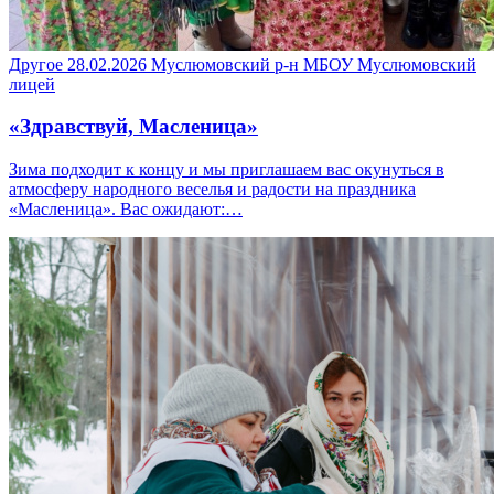
Другое
28.02.2026
Муслюмовский р-н
МБОУ Муслюмовский
лицей
«Здравствуй, Масленица»
Зима подходит к концу и мы приглашаем вас окунуться в
атмосферу народного веселья и радости на праздника
«Масленица». Вас ожидают:…