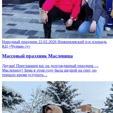
Народный праздник
22.02.2026
Нижнекамский р-н
площадь
КЦ «Чулман су»
Массовый праздник Масленица
Друзья! Приглашаем вас на долгожданный праздник —
Масленицу! Зима в этом году была щедрой на снег, но
пришло время уступить…