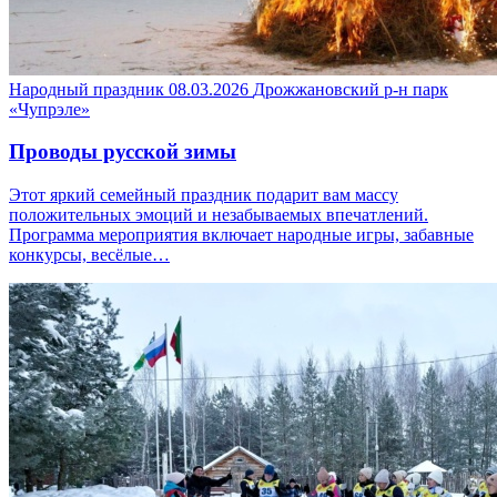
Народный праздник
08.03.2026
Дрожжановский р-н
парк
«Чупрэле»
Проводы русской зимы
Этот яркий семейный праздник подарит вам массу
положительных эмоций и незабываемых впечатлений.
Программа мероприятия включает народные игры, забавные
конкурсы, весёлые…