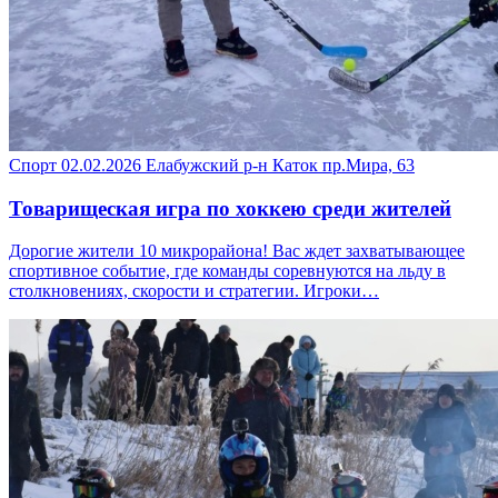
Спорт
02.02.2026
Елабужский р-н
Каток пр.Мира, 63
Товарищеская игра по хоккею среди жителей
Дорогие жители 10 микрорайона! Вас ждет захватывающее
спортивное событие, где команды соревнуются на льду в
столкновениях, скорости и стратегии. Игроки…