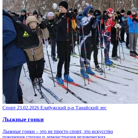
Спорт
23.02.2026
Елабужский р-н
Танайский лес
Лыжные гонки
Лыжные гонки – это не просто спорт, это искусство
покорения стихии и демонстрация человеческих