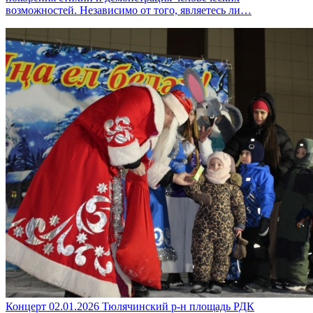
возможностей. Независимо от того, являетесь ли…
Концерт
02.01.2026
Тюлячинский р-н
площадь РДК