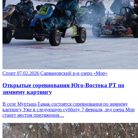
Спорт
07.02.2026
Сармановский р-н
озеро «Мор»
Открытые соревнования Юго-Востока РТ по
зимнему картингу
В селе Муртыш-Тамак состоятся соревнования по зимнему
картингу Уже в следующую субботу, 7 февраля, лед озера Мор
станет местом притяжения…