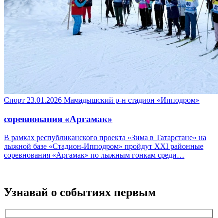
Спорт
23.01.2026
Мамадышский р-н
стадион «Ипподром»
соревнования «Аргамак»
В рамках республиканского проекта «Зима в Татарстане» на
лыжной базе «Стадион-Ипподром» пройдут XXI районные
соревнования «Аргамак» по лыжным гонкам среди…
Узнавай о событиях
первым