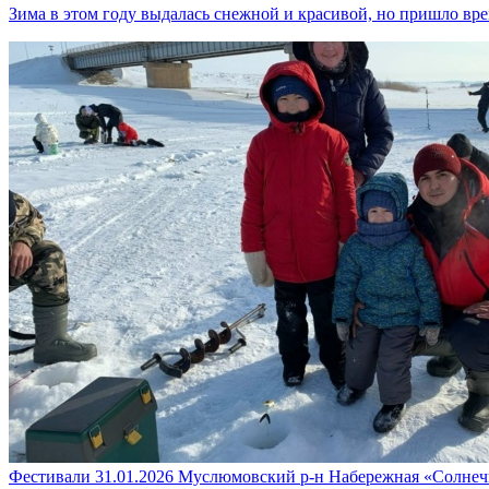
Зима в этом году выдалась снежной и красивой, но пришло вр
Фестивали
31.01.2026
Муслюмовский р-н
Набережная «Солне