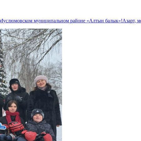
 Муслюмовском муниципальном районе «Алтын балык»!Азарт, м