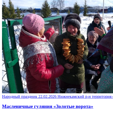
Народный праздник
22.02.2026
Нижнекамский р-н
территория 
Масленичные гуляния «Золотые ворота»