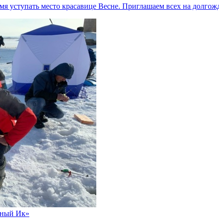
емя уступать место красавице Весне. Приглашаем всех на долг
чный Ик»