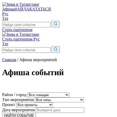
Афиша
#АЙДАКАТАТЬСЯ
Рус
Тат
Поиск
по
Стать партнером
сайту
Стать партнером
Рус
Тат
Поиск
по
сайту
Главная
/
Афиша мероприятий
Афиша
cобытий
Район / город
Тип мероприятия
Проект
Дата мероприятия
НАЙТИ СОБЫТИЕ