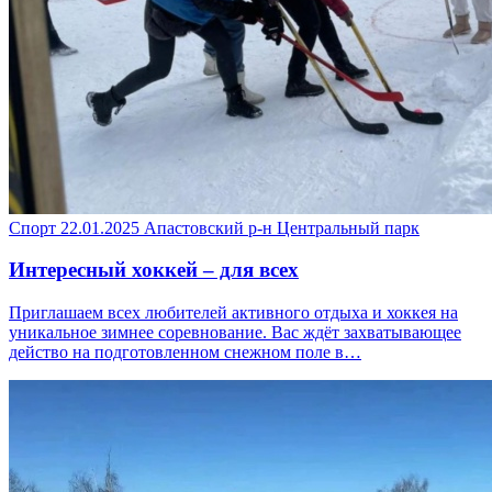
Спорт
22.01.2025
Апастовский р-н
Центральный парк
Интересный хоккей – для всех
Приглашаем всех любителей активного отдыха и хоккея на
уникальное зимнее соревнование. Вас ждёт захватывающее
действо на подготовленном снежном поле в…