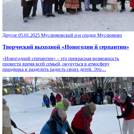
Другое
05.01.2025
Муслюмовский р-н
сердце Муслюмово
Творческий выходной «Новогодни й серпантин»
«Новогодний серпантин» – это прекрасная возможность
провести время всей семьей, окунуться в атмосферу
праздника и разделить радость своих детей. Это…