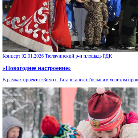
Концерт
02.01.2026
Тюлячинский р-н
площадь РДК
«Новогоднее настроение»
В рамках проекта «Зима в Татарстане» с большим успехом пр