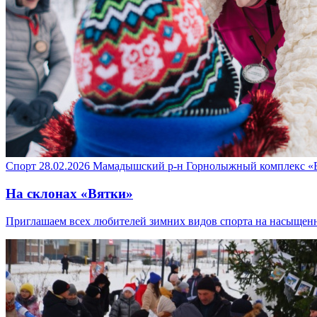
Спорт
28.02.2026
Мамадышский р-н
Горнолыжный комплекс «
На склонах «Вятки»
Приглашаем всех любителей зимних видов спорта на насыщен