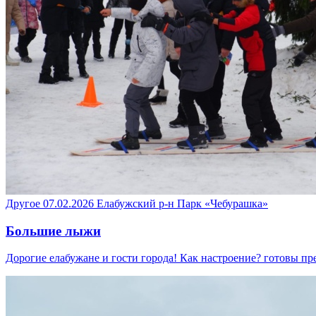
Другое
07.02.2026
Елабужский р-н
Парк «Чебурашка»
Большие лыжи
Дорогие елабужане и гости города! Как настроение? готовы п