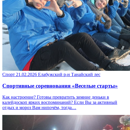
Спорт
21.02.2026
Елабужский р-н
Танайский лес
Спортивные соревнования «Веселые старты»
Как настроение? Готовы превратить зимние деньки в
калейдоскоп ярких воспоминаний? Если Вы за активный
отдых и мороз Вам нипочём, тогда…