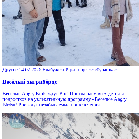
Другое
14.02.2026
Елабужский р-н
парк «Чебурашка»
Весёлый энгрибёрдс
Веселые Angry Birds ждут Вас! Приглашаем всех детей и
подростков на увлекательную программу «Веселые Angry
Birds»! Вас ждут незабываемые приключения…