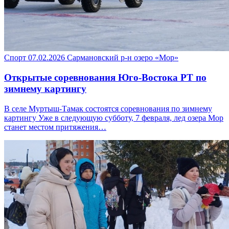
Спорт
07.02.2026
Сармановский р-н
озеро «Мор»
Открытые соревнования Юго-Востока РТ по
зимнему картингу
В селе Муртыш-Тамак состоятся соревнования по зимнему
картингу Уже в следующую субботу, 7 февраля, лед озера Мор
станет местом притяжения…