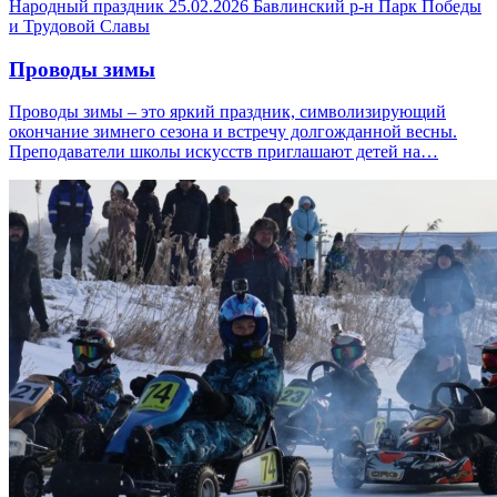
Народный праздник
25.02.2026
Бавлинский р-н
Парк Победы
и Трудовой Славы
Проводы зимы
Проводы зимы – это яркий праздник, символизирующий
окончание зимнего сезона и встречу долгожданной весны.
Преподаватели школы искусств приглашают детей на…