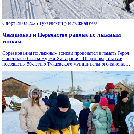
Спорт
28.02.2026
Тукаевский р-н
лыжная база
Чемпионат и Первенство района по лыжным
гонкам
Соревнования по лыжным гонкам проводятся в память Героя
Советского Союза Нурми Халяфовича Шарипова, а также
посвящены 50-летию Тукаевского муниципального района.…