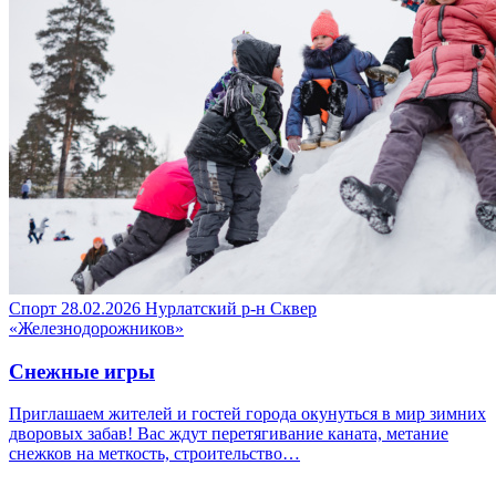
Спорт
28.02.2026
Нурлатский р-н
Сквер
«Железнодорожников»
Снежные игры
Приглашаем жителей и гостей города окунуться в мир зимних
дворовых забав! Вас ждут перетягивание каната, метание
снежков на меткость, строительство…