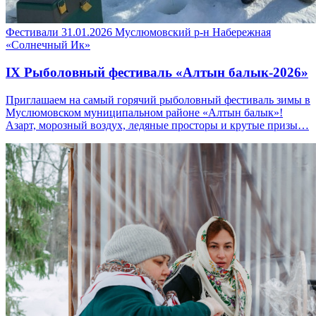
Фестивали
31.01.2026
Муслюмовский р-н
Набережная
«Солнечный Ик»
IX Рыболовный фестиваль «Алтын балык-2026»
Приглашаем на самый горячий рыболовный фестиваль зимы в
Муслюмовском муниципальном районе «Алтын балык»!
Азарт, морозный воздух, ледяные просторы и крутые призы…