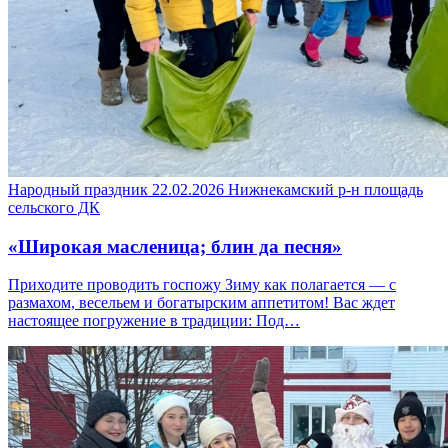
Народный праздник
22.02.2026
Нижнекамский р-н
площадь
сельского ДК
«Широкая масленица; блин да песня»
Приходите проводить госпожу Зиму как полагается — с
размахом, весельем и богатырским аппетитом! Вас ждет
настоящее погружение в традиции: Под…