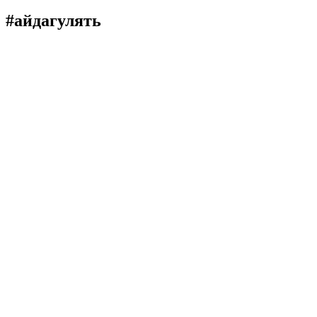
#айдагулять