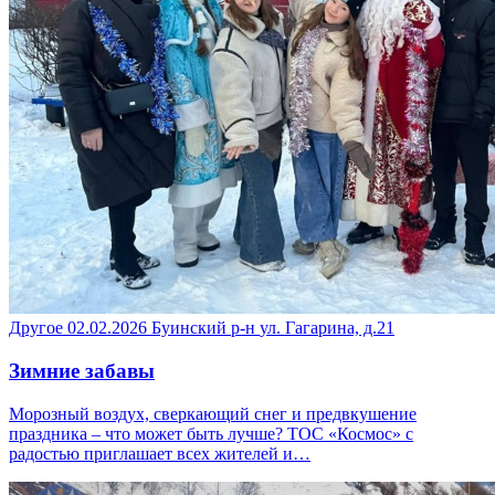
Другое
02.02.2026
Буинский р-н
ул. Гагарина, д.21
Зимние забавы
Морозный воздух, сверкающий снег и предвкушение
праздника – что может быть лучше? ТОС «Космос» с
радостью приглашает всех жителей и…