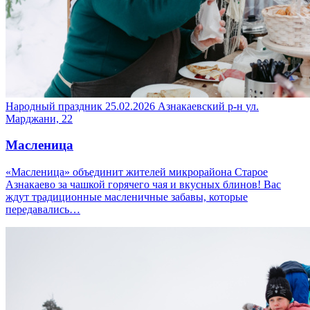
Народный праздник
25.02.2026
Азнакаевский р-н
ул.
Марджани, 22
Масленица
«Масленица» объединит жителей микрорайона Старое
Азнакаево за чашкой горячего чая и вкусных блинов! Вас
ждут традиционные масленичные забавы, которые
передавались…