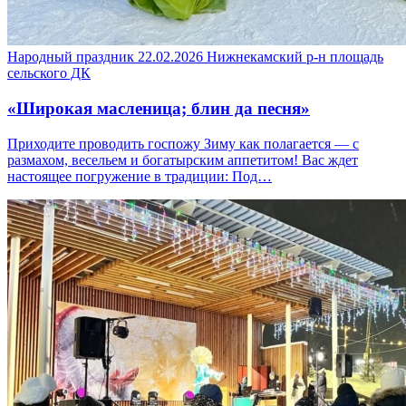
Народный праздник
22.02.2026
Нижнекамский р-н
площадь
сельского ДК
«Широкая масленица; блин да песня»
Приходите проводить госпожу Зиму как полагается — с
размахом, весельем и богатырским аппетитом! Вас ждет
настоящее погружение в традиции: Под…