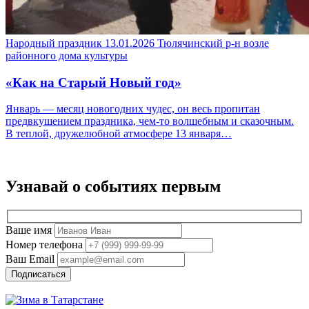
Народный праздник
13.01.2026
Тюлячинский р-н
возле
районного дома культуры
«Как на Старый Новый год»
Январь — месяц новогодних чудес, он весь пропитан
предвкушением праздника, чем-то волшебным и сказочным.
В теплой, дружелюбной атмосфере 13 января…
Узнавай о событиях
первым
Ваше имя
Номер телефона
Ваш Email
Подписаться