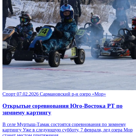
Спорт
07.02.2026
Сармановский р-н
озеро «Мор»
Открытые соревнования Юго-Востока РТ по
зимнему картингу
В селе Муртыш-Тамак состоятся соревнования по зимнему
картингу Уже в следующую субботу, 7 февраля, лед озера Мор
станет местом притяжения…