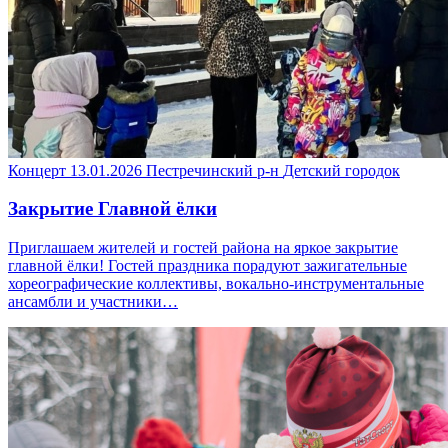
Концерт
13.01.2026
Пестречинский р-н
Детский городок
Закрытие Главной ёлки
Приглашаем жителей и гостей района на яркое закрытие
главной ёлки! Гостей праздника порадуют зажигательные
хореографические коллективы, вокально-инструментальные
ансамбли и участники…