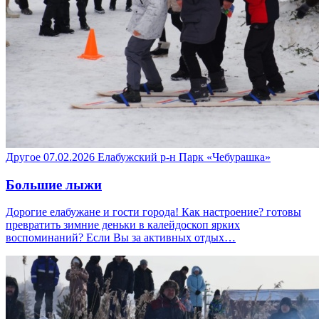
Другое
07.02.2026
Елабужский р-н
Парк «Чебурашка»
Большие лыжи
Дорогие елабужане и гости города! Как настроение? готовы
превратить зимние деньки в калейдоскоп ярких
воспоминаний? Если Вы за активных отдых…