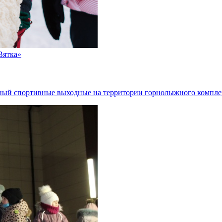
Вятка»
ный спортивные выходные на территории горнолыжного комплек