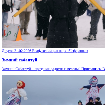
Другое
21.02.2026
Елабужский р-н
парк «Чебурашка»
Зимний сабантуй
Зимний Сабантуй – праздник радости и веселья! Приглашаем 