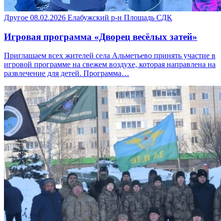
Другое
08.02.2026
Елабужский р-н
Площадь СДК
Игровая программа «Дворец весёлых затей»
Приглашаем всех жителей села Альметьево принять участие в
игровой программе на свежем воздухе, которая направлена на
развлечение для детей. Программа…