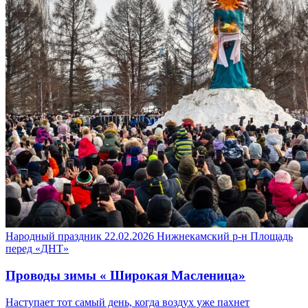
Народный праздник
22.02.2026
Нижнекамский р-н
Площадь
перед «ДНТ»
Проводы зимы « Широкая Масленица»
Наступает тот самый день, когда воздух уже пахнет