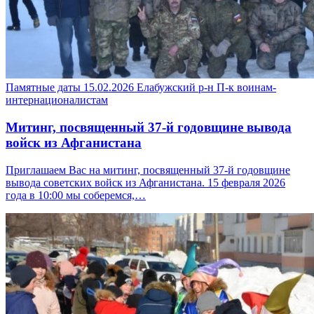
Памятные даты
15.02.2026
Елабужский р-н
П-к воинам-
интернационалистам
Митинг, посвященный 37-й годовщине вывода
войск из Афганистана
Приглашаем Вас на митинг, посвященный 37-й годовщине
вывода советских войск из Афганистана. 15 февраля 2026
года в 10:00 мы соберемся,…