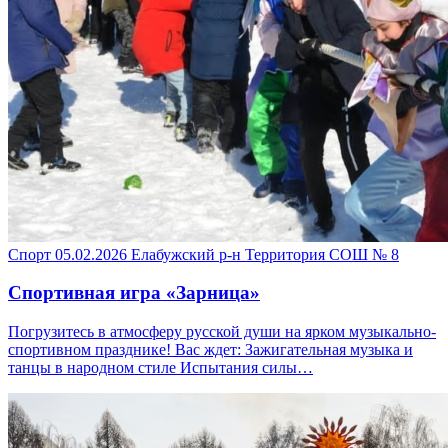
Спорт
05.02.2026
Елабужский р-н
Территория СОШ № 8
Спортивная игра «Зарница»
Погрузитесь в атмосферу русской души на ярком музыкально-
спортивном празднике! Вас ждет: Зажигательная музыка и
танцы в народном стиле Испытания силы…