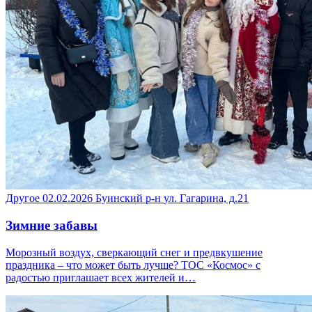
Другое
02.02.2026
Буинский р-н
ул. Гагарина, д.21
Зимние забавы
Морозный воздух, сверкающий снег и предвкушение
праздника – что может быть лучше? ТОС «Космос» с
радостью приглашает всех жителей и…