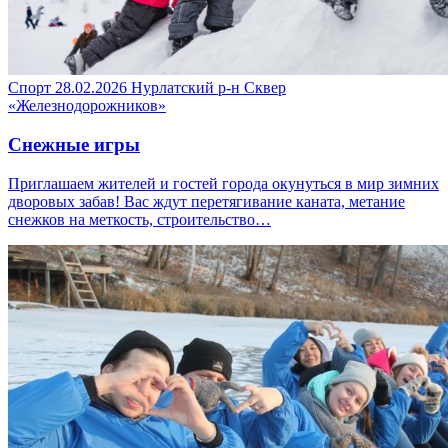
Спорт
28.02.2026
Нурлатский р-н
Сквер
«Железнодорожников»
Снежные игры
Приглашаем жителей и гостей города окунуться в мир зимних
дворовых забав! Вас ждут перетягивание каната, метание
снежков на меткость, строительство…