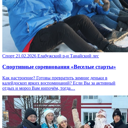
Спорт
21.02.2026
Елабужский р-н
Танайский лес
Спортивные соревнования «Веселые старты»
Как настроение? Готовы превратить зимние деньки в
калейдоскоп ярких воспоминаний? Если Вы за активный
отдых и мороз Вам нипочём, тогда…