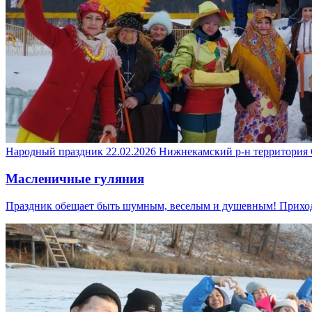
Народный праздник
22.02.2026
Нижнекамский р-н
территория
Масленичные гуляния
Праздник обещает быть шумным, веселым и душевным! Приходи