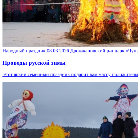
Народный праздник
08.03.2026
Дрожжановский р-н
парк «Чуп
Проводы русской зимы
Этот яркий семейный праздник подарит вам массу положител