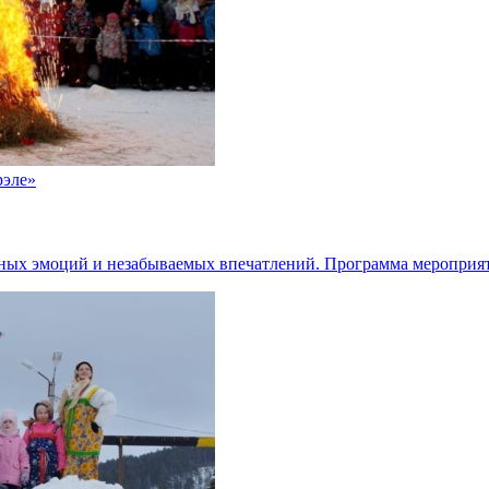
рэле»
ьных эмоций и незабываемых впечатлений. Программа мероприя