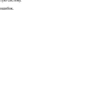
стую систему.
 ошибок.