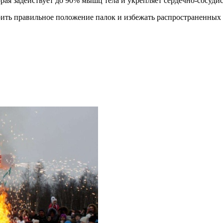
рая задействует до 90% мышц тела и укрепляет сердечно-сосуди
воить правильное положение палок и избежать распространенных