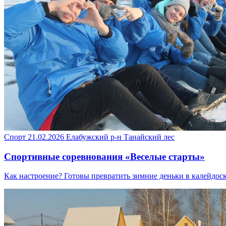
Спорт
21.02.2026
Елабужский р-н
Танайский лес
Спортивные соревнования «Веселые старты»
Как настроение? Готовы превратить зимние деньки в калейдо