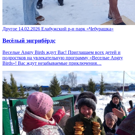
Другое
14.02.2026
Елабужский р-н
парк «Чебурашка»
Весёлый энгрибёрдс
Веселые Angry Birds ждут Вас! Приглашаем всех детей и
подростков на увлекательную программу «Веселые Angry
Birds»! Вас ждут незабываемые приключения…