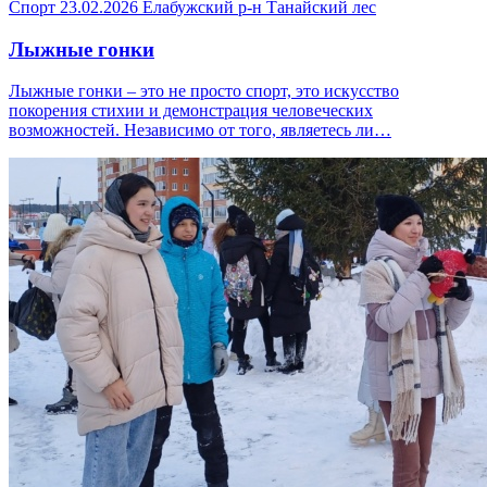
Спорт
23.02.2026
Елабужский р-н
Танайский лес
Лыжные гонки
Лыжные гонки – это не просто спорт, это искусство
покорения стихии и демонстрация человеческих
возможностей. Независимо от того, являетесь ли…