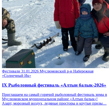
Фестивали
31.01.2026
Муслюмовский р-н
Набережная
«Солнечный Ик»
IX Рыболовный фестиваль «Алтын балык-2026»
Приглашаем на самый горячий рыболовный фестиваль зимы в
Муслюмовском муниципальном районе «Алтын балык»!
Азарт, морозный воздух, ледяные просторы и крутые призы…