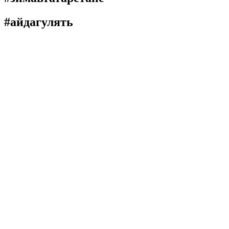
#айдагулять