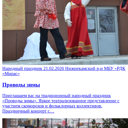
Народный праздник
21.02.2026
Нижнекамский р-н
МБУ «РДК
«Мирас»
Проводы зимы
Приглашаем вас на традиционный народный праздник
«Проводы зимы». Яркое театрализованное представление с
участием скоморохов и фольклорных коллективов.
Праздничный концерт с…