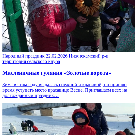
Народный праздник
22.02.2026
Нижнекамский р-н
территория сельского клуба
Масленичные гуляния «Золотые ворота»
Зима в этом году выдалась снежной и красивой, но пришло
время уступать место красавице Весне. Приглашаем всех на
долгожданный праздник…