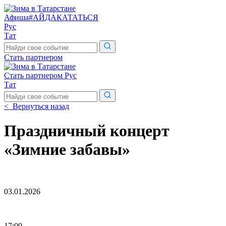
Афиша
#АЙДАКАТАТЬСЯ
Рус
Тат
Поиск
по
Стать партнером
сайту
Стать партнером
Рус
Тат
Поиск
по
< Вернуться назад
сайту
Праздничный концерт
«Зимние забавы»
03.01.2026
17:00