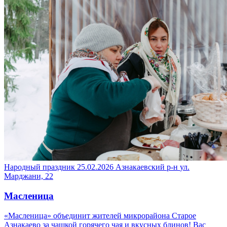
Народный праздник
25.02.2026
Азнакаевский р-н
ул.
Марджани, 22
Масленица
«Масленица» объединит жителей микрорайона Старое
Азнакаево за чашкой горячего чая и вкусных блинов! Вас