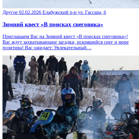
Другое
02.02.2026
Елабужский р-н
ул. Гассара, 6
Зимний квест «В поисках снеговика»
Приглашаем Вас на Зимний квест «В поисках снеговика»!
Вас ждут захватывающие загадки, искрящийся снег и море
позитива! Вас ожидает: Увлекательный…