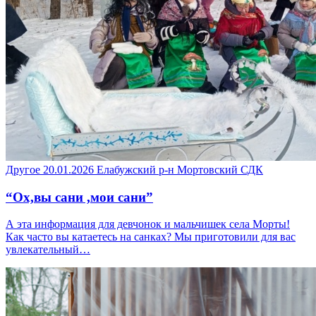
Другое
20.01.2026
Елабужский р-н
Мортовский СДК
“Ох,вы сани ,мои сани”
А эта информация для девчонок и мальчишек села Морты!
Как часто вы катаетесь на санках? Мы приготовили для вас
увлекательный…