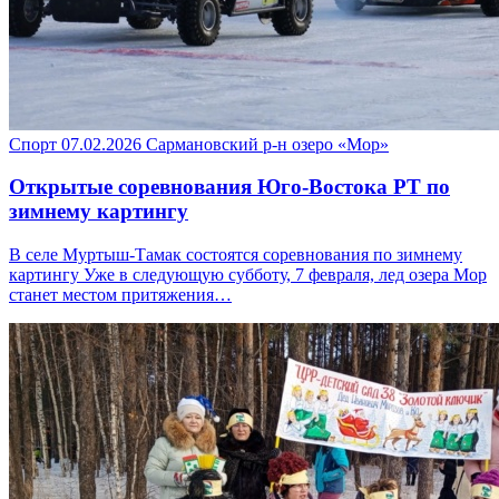
Спорт
07.02.2026
Сармановский р-н
озеро «Мор»
Открытые соревнования Юго-Востока РТ по
зимнему картингу
В селе Муртыш-Тамак состоятся соревнования по зимнему
картингу Уже в следующую субботу, 7 февраля, лед озера Мор
станет местом притяжения…