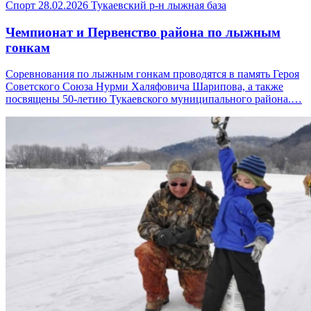
Спорт
28.02.2026
Тукаевский р-н
лыжная база
Чемпионат и Первенство района по лыжным
гонкам
Соревнования по лыжным гонкам проводятся в память Героя
Советского Союза Нурми Халяфовича Шарипова, а также
посвящены 50-летию Тукаевского муниципального района.…