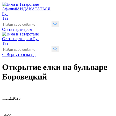
Афиша
#АЙДАКАТАТЬСЯ
Рус
Тат
Поиск
по
Стать партнером
сайту
Стать партнером
Рус
Тат
Поиск
по
< Вернуться назад
сайту
Открытие елки на бульваре
Боровецкий
11.12.2025
18:00