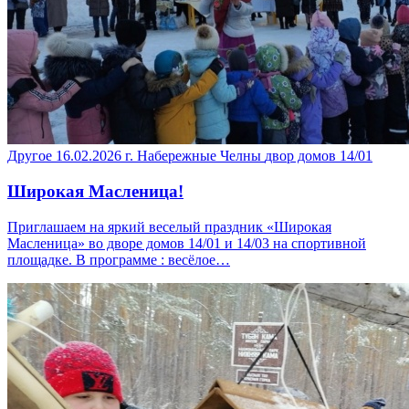
Другое
16.02.2026
г. Набережные Челны
двор домов 14/01
Широкая Масленица!
Приглашаем на яркий веселый праздник «Широкая
Масленица» во дворе домов 14/01 и 14/03 на спортивной
площадке. В программе : весёлое…