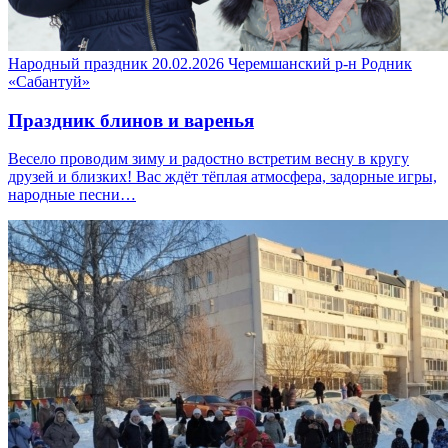
Народный праздник
20.02.2026
Черемшанский р-н
Родник
«Сабантуй»
Праздник блинов и варенья
Весело проводим зиму и радостно встретим весну в кругу
друзей и близких! Вас ждёт тёплая атмосфера, задорные игры,
народные песни…