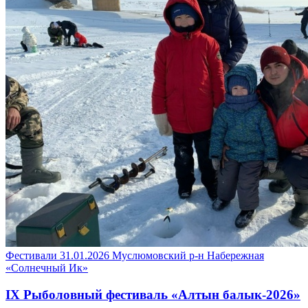
Фестивали
31.01.2026
Муслюмовский р-н
Набережная
«Солнечный Ик»
IX Рыболовный фестиваль «Алтын балык-2026»