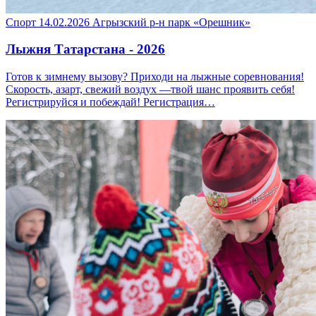
Спорт
14.02.2026
Агрызский р-н
парк «Орешник»
Лыжня Татарстана - 2026
Готов к зимнему вызову? Приходи на лыжные соревнования!
Скорость, азарт, свежий воздух —твой шанс проявить себя!
Регистрируйся и побеждай! Регистрация…