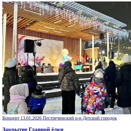
Концерт
13.01.2026
Пестречинский р-н
Детский городок
Закрытие Главной ёлки