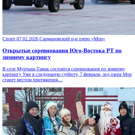
Спорт
07.02.2026
Сармановский р-н
озеро «Мор»
Открытые соревнования Юго-Востока РТ по
зимнему картингу
В селе Муртыш-Тамак состоятся соревнования по зимнему
картингу Уже в следующую субботу, 7 февраля, лед озера Мор
станет местом притяжения…