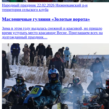
Народный праздник
22.02.2026
Нижнекамский р-н
территория сельского клуба
Масленичные гуляния «Золотые ворота»
Зима в этом году выдалась снежной и красивой, но пришло
время уступать место красавице Весне. Приглашаем всех на
долгожданный праздник…