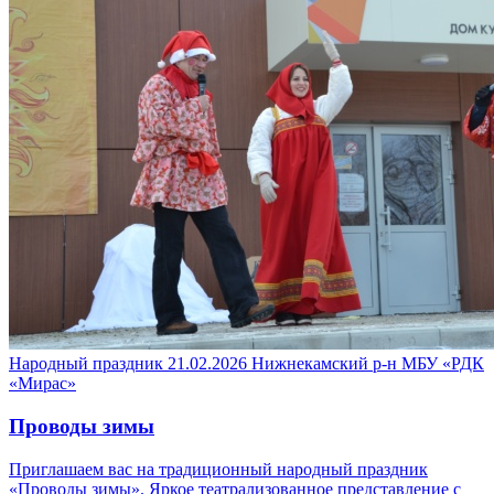
Народный праздник
21.02.2026
Нижнекамский р-н
МБУ «РДК
«Мирас»
Проводы зимы
Приглашаем вас на традиционный народный праздник
«Проводы зимы». Яркое театрализованное представление с