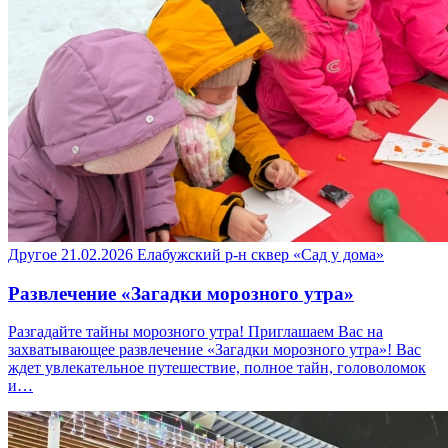
Другое
21.02.2026
Елабужский р-н
сквер «Сад у дома»
Развлечение «Загадки морозного утра»
Разгадайте тайны морозного утра! Приглашаем Вас на
захватывающее развлечение «Загадки морозного утра»! Вас
ждет увлекательное путешествие, полное тайн, головоломок
и…