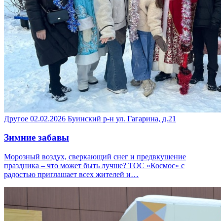
Другое
02.02.2026
Буинский р-н
ул. Гагарина, д.21
Зимние забавы
Морозный воздух, сверкающий снег и предвкушение
праздника – что может быть лучше? ТОС «Космос» с
радостью приглашает всех жителей и…