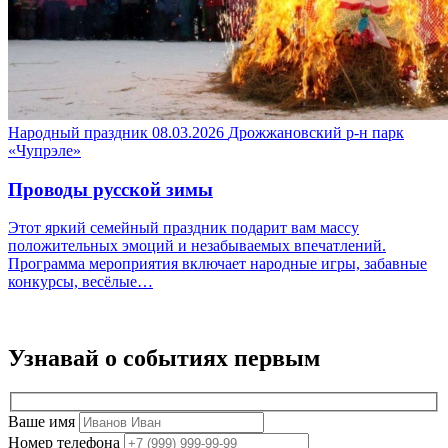
Народный праздник
08.03.2026
Дрожжановский р-н
парк
«Чупрэле»
Проводы русской зимы
Этот яркий семейный праздник подарит вам массу
положительных эмоций и незабываемых впечатлений.
Программа мероприятия включает народные игры, забавные
конкурсы, весёлые…
Узнавай о событиях
первым
Ваше имя
Номер телефона