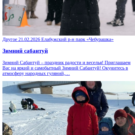
Другое
21.02.2026
Елабужский р-н
парк «Чебурашка»
Зимний сабантуй
Зимний Сабантуй – праздник радости и веселья! Приглашаем
Вас на яркий и самобытный Зимний Сабантуй! Окунитесь в
атмосферу народных гуляний,…