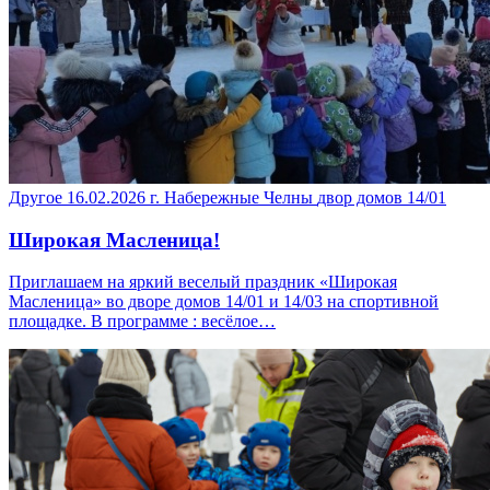
Другое
16.02.2026
г. Набережные Челны
двор домов 14/01
Широкая Масленица!
Приглашаем на яркий веселый праздник «Широкая
Масленица» во дворе домов 14/01 и 14/03 на спортивной
площадке. В программе : весёлое…