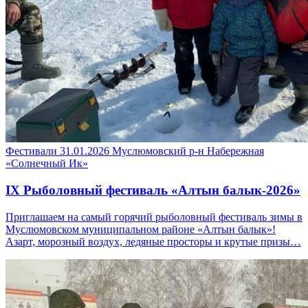
Фестивали
31.01.2026
Муслюмовский р-н
Набережная
«Солнечный Ик»
IX Рыболовный фестиваль «Алтын балык-2026»
Приглашаем на самый горячий рыболовный фестиваль зимы в
Муслюмовском муниципальном районе «Алтын балык»!
Азарт, морозный воздух, ледяные просторы и крутые призы…