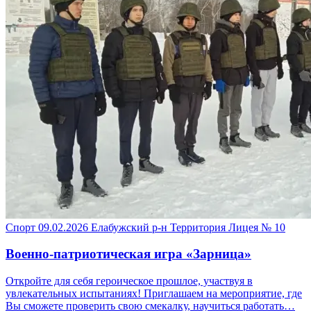
Спорт
09.02.2026
Елабужский р-н
Территория Лицея № 10
Военно-патриотическая игра «Зарница»
Откройте для себя героическое прошлое, участвуя в
увлекательных испытаниях! Приглашаем на мероприятие, где
Вы сможете проверить свою смекалку, научиться работать…