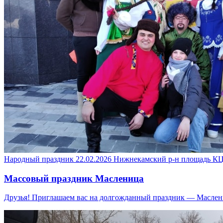
Народный праздник
22.02.2026
Нижнекамский р-н
площадь КЦ
Массовый праздник Масленица
Друзья! Приглашаем вас на долгожданный праздник — Маслени