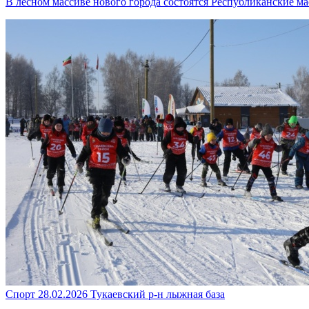
В лесном массиве нового города состоятся Республиканские м
Спорт
28.02.2026
Тукаевский р-н
лыжная база