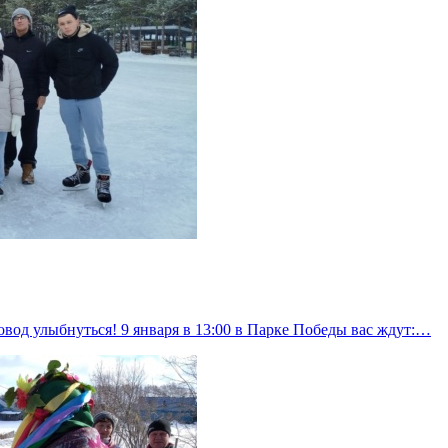
овод улыбнуться! 9 января в 13:00 в Парке Победы вас ждут:…