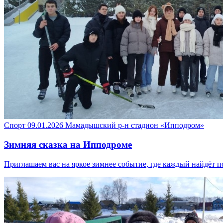
Спорт
09.01.2026
Мамадышский р-н
стадион «Ипподром»
Зимняя сказка на Ипподроме
Приглашаем вас на яркое зимнее событие, где каждый найдёт п