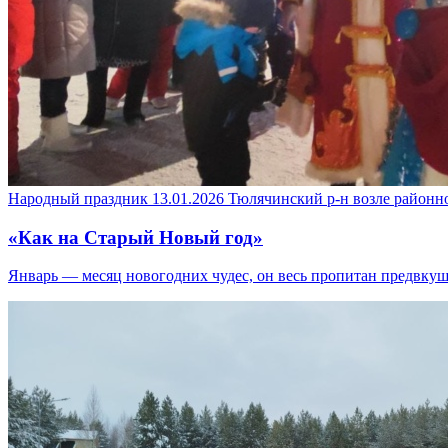
Народный праздник
13.01.2026
Тюлячинский р-н
возле районн
«Как на Старый Новый год»
Январь — месяц новогодних чудес, он весь пропитан предвку