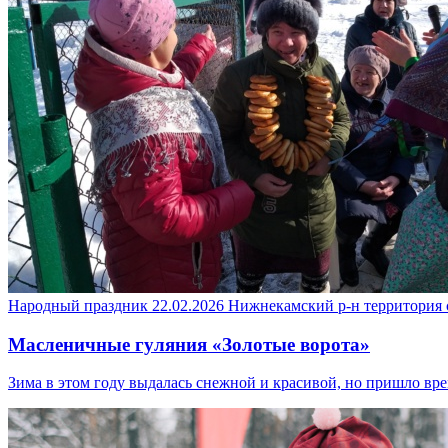
Народный праздник
22.02.2026
Нижнекамский р-н
территория 
Масленичные гуляния «Золотые ворота»
Зима в этом году выдалась снежной и красивой, но пришло вр