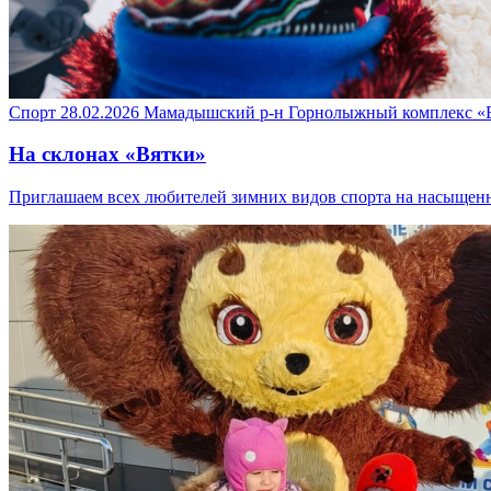
Спорт
28.02.2026
Мамадышский р-н
Горнолыжный комплекс «
На склонах «Вятки»
Приглашаем всех любителей зимних видов спорта на насыщен