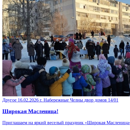
Другое
16.02.2026
г. Набережные Челны
двор домов 14/01
Широкая Масленица!
Приглашаем на яркий веселый праздник «Широкая Масленица» в