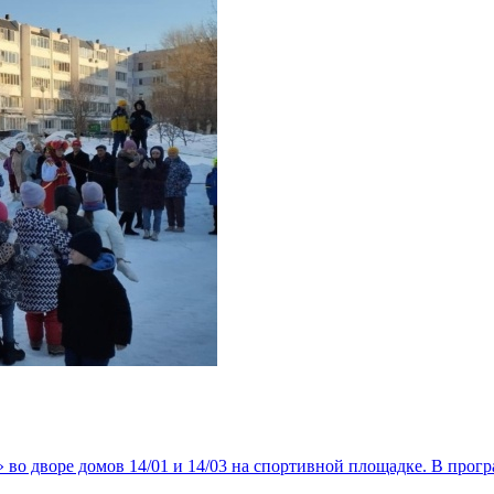
о дворе домов 14/01 и 14/03 на спортивной площадке. В прогр