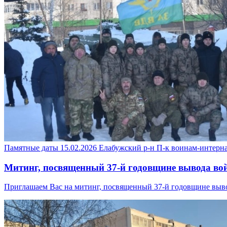
Памятные даты
15.02.2026
Елабужский р-н
П-к воинам-интерн
Митинг, посвященный 37-й годовщине вывода во
Приглашаем Вас на митинг, посвященный 37-й годовщине вывод