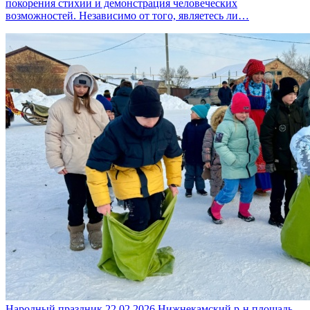
покорения стихии и демонстрация человеческих
возможностей. Независимо от того, являетесь ли…
Народный праздник
22.02.2026
Нижнекамский р-н
площадь