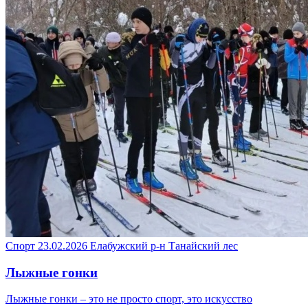
Спорт
23.02.2026
Елабужский р-н
Танайский лес
Лыжные гонки
Лыжные гонки – это не просто спорт, это искусство