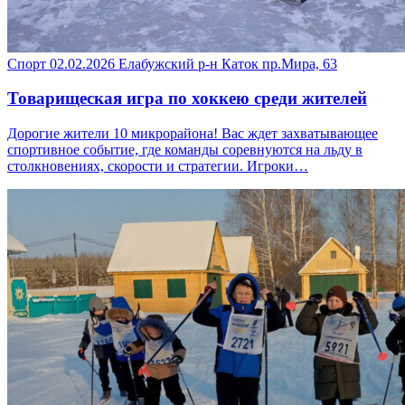
Спорт
02.02.2026
Елабужский р-н
Каток пр.Мира, 63
Товарищеская игра по хоккею среди жителей
Дорогие жители 10 микрорайона! Вас ждет захватывающее
спортивное событие, где команды соревнуются на льду в
столкновениях, скорости и стратегии. Игроки…