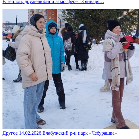
В теплой, дружелюбной атмосфере 13 января…
Другое
14.02.2026
Елабужский р-н
парк «Чебурашка»