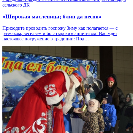
сельского ДК
«Широкая масленица; блин да песня»
Приходите проводить госпожу Зиму как полагается — с
размахом, весельем и богатырским аппетитом! Вас ждет
настоящее погружение в традиции: Под…