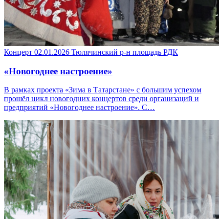
Концерт
02.01.2026
Тюлячинский р-н
площадь РДК
«Новогоднее настроение»
В рамках проекта «Зима в Татарстане» с большим успехом
прошёл цикл новогодних концертов среди организаций и
предприятий «Новогоднее настроение». С…