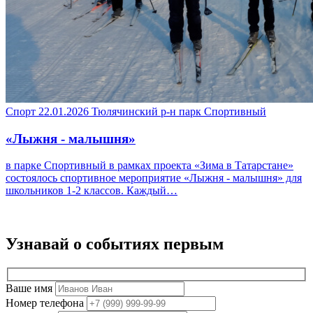
Спорт
22.01.2026
Тюлячинский р-н
парк Спортивный
«Лыжня - малышня»
в парке Спортивный в рамках проекта «Зима в Татарстане»
состоялось спортивное мероприятие «Лыжня - малышня» для
школьников 1-2 классов. Каждый…
Узнавай о событиях
первым
Ваше имя
Номер телефона