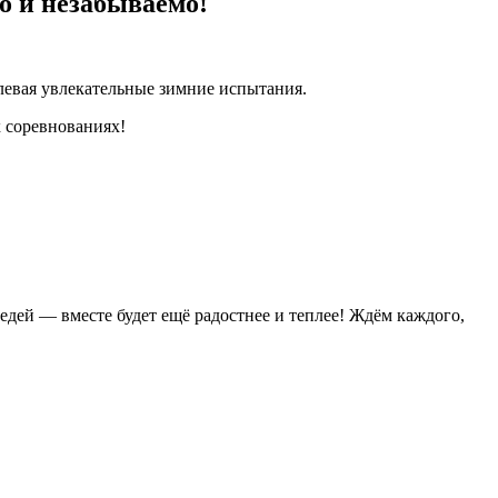
о и незабываемо!
левая увлекательные зимние испытания.
х соревнованиях!
едей — вместе будет ещё радостнее и теплее! Ждём каждого,