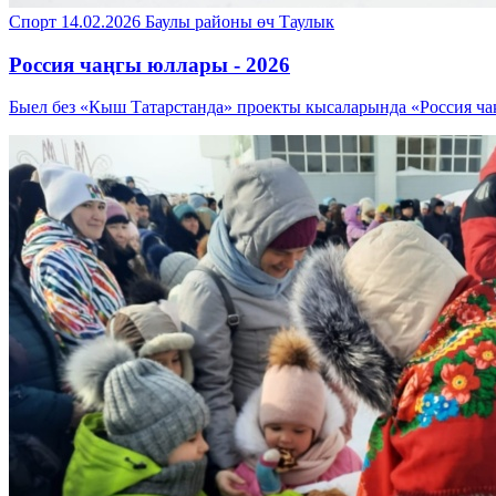
Спорт
14.02.2026
Баулы районы
өч Таулык
Россия чаңгы юллары - 2026
Быел без «Кыш Татарстанда» проекты кысаларында «Россия ч