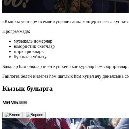
«Кышкы уеннар» исемле күңелле гаилә концерты сезгә күп хис
Программада:
музыкаль номерлар
юмористик скетчлар
цирк трюклары
бүләкләр уйнату.
Балалар һәм олылар өчен күп кенә конкурслар һәм сюрпризлар 
Гаиләгез белән килегез һәм шатлык һәм күңел ачу дөньясына сә
Кызык булырга
мөмкин