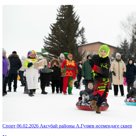
Спорт
06.02.2026
Аксубай районы
А.Гуляев исемендәге сквер