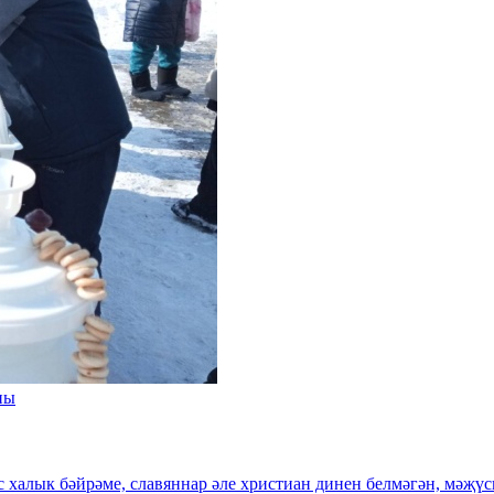
ны
 халык бәйрәме, славяннар әле христиан динен белмәгән, мәҗү