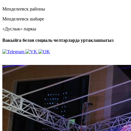
Менделеевск районы
Менделеевск шәһәре
«Дуслык» паркы
Вакыйга белән социаль челтәрләрдә уртаклашыгыз