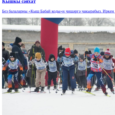
Кышкы сәяхат
Без балаларны «Кыш Бабай коды»н чишәргә чакырабыз. Иркен л