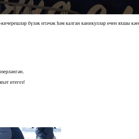
-кичерешләр бүләк итәчәк һәм калган каникуллар өчен яхшы кәе
әзерләнгән.
яхәт итегез!