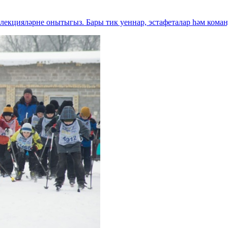
екцияләрне онытыгыз. Бары тик уеннар, эстафеталар һәм коман