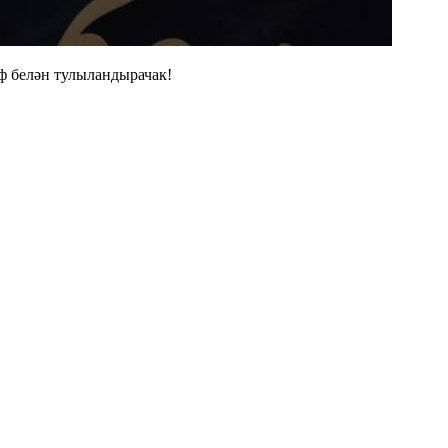
ф белән тулыландырачак!