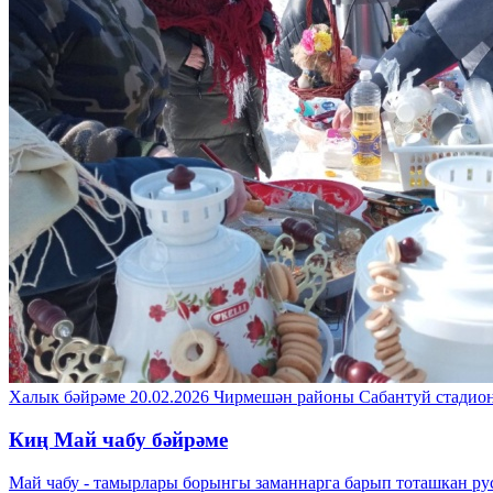
Халык бәйрәме
20.02.2026
Чирмешән районы
Сабантуй стадио
Киң Май чабу бәйрәме
Май чабу - тамырлары борынгы заманнарга барып тоташкан рус