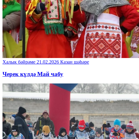
Халык бәйрәме
21.02.2026
Казан шәһәре
Черек күлдә Май чабу