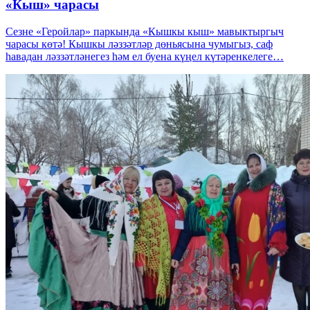
«Кыш» чарасы
Сезне «Геройлар» паркында «Кышкы кыш» мавыктыргыч
чарасы көтә! Кышкы ләззәтләр дөньясына чумыгыз, саф
һавадан ләззәтләнегез һәм ел буена күңел күтәренкелеге…