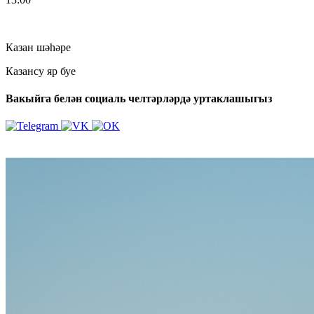
Казан шәһәре
Казансу яр буе
Вакыйга белән социаль челтәрләрдә уртаклашыгыз