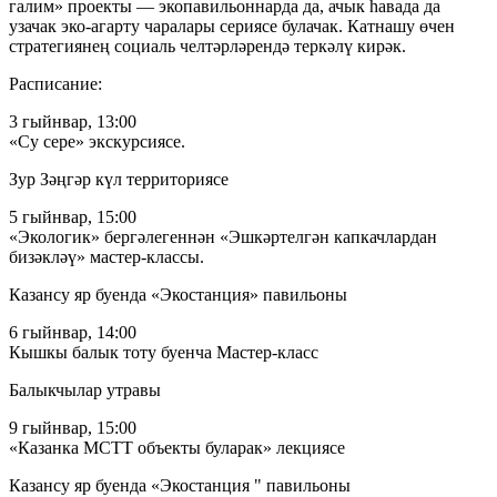
галим» проекты — экопавильоннарда да, ачык һавада да
узачак эко-агарту чаралары сериясе булачак. Катнашу өчен
стратегиянең социаль челтәрләрендә теркәлү кирәк.
Расписание:
3 гыйнвар, 13:00
«Су сере» экскурсиясе.
Зур Зәңгәр күл территориясе
5 гыйнвар, 15:00
«Экологик» бергәлегеннән «Эшкәртелгән капкачлардан
бизәкләү» мастер-классы.
Казансу яр буенда «Экостанция» павильоны
6 гыйнвар, 14:00
Кышкы балык тоту буенча Мастер-класс
Балыкчылар утравы
9 гыйнвар, 15:00
«Казанка МСТТ объекты буларак» лекциясе
Казансу яр буенда «Экостанция " павильоны