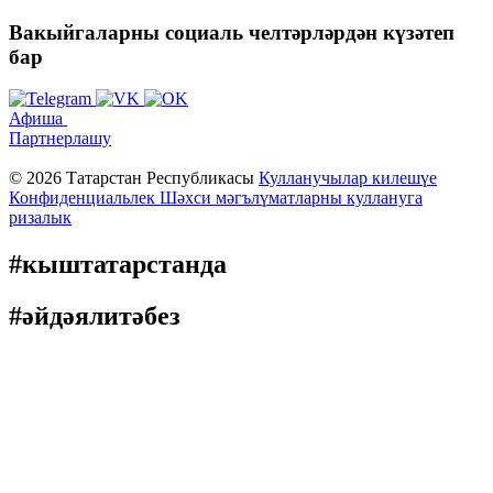
Вакыйгаларны социаль
челтәрләрдән күзәтеп
бар
Афиша
Партнерлашу
© 2026 Татарстан Республикасы
Кулланучылар килешүе
Конфиденциальлек
Шәхси мәгълүматларны куллануга
ризалык
#кыштатарстанда
#әйдәялитәбез