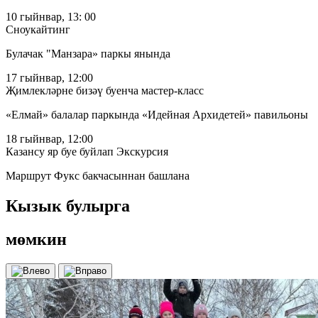
10 гыйнвар, 13: 00
Сноукайтинг
Булачак "Манзара» паркы янында
17 гыйнвар, 12:00
Җимлекләрне бизәү буенча мастер-класс
«Елмай» балалар паркында «Идейная Архидетей» павильоны
18 гыйнвар, 12:00
Казансу яр буе буйлап Экскурсия
Маршрут Фукс бакчасыннан башлана
Кызык булырга
мөмкин