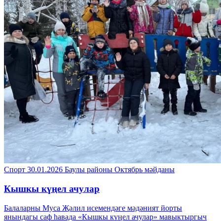
Спорт
30.01.2026
Баулы районы
Октябрь мәйданы
Кышкы күңел ачулар
Балаларны Муса Җәлил исемендәге мәдәният йорты
янындагы саф һавада «Кышкы күңел ачулар» мавыктыргыч