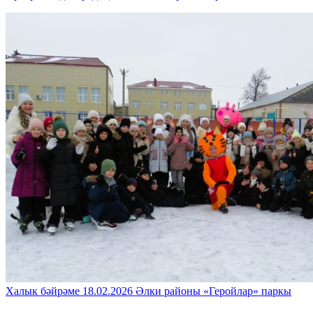
Халык бәйрәме
18.02.2026
Әлки районы
«Геройлар» паркы