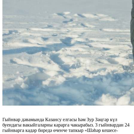
Гыйнвар дәвамында Казансу елгасы һәм Зур Зәңгәр күл
буендагы вакыйгаларны карарга чакырабыз. 3 гыйнвардан 24
гыйнварга кадәр биредә өченче тапкыр «Шәһәр кешесе-