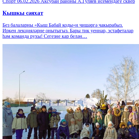
Спорт
06.02.2026
Аксубай районы
А.Гуляев исемендәге сквер
Кышкы сәяхат
Без балаларны «Кыш Бабай коды»н чишәргә чакырабыз.
Иркен лекцияләрне онытыгыз. Бары тик уеннар, эстафеталар
һәм команда рухы! Сегезне кар белән…