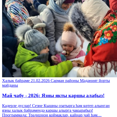
Халык бәйрәме
21.02.2026
Сарман районы
Мәдәният йорты
мәйданы
Май чабу - 2026: Язны якты каршы алабыз!
Кадерле дуслар! Сезне Кышны озатырга һәм көтеп алынган
язны халык бәйрәмендә каршы алырга чакырабыз!
Программада: Традицион коймаклар, кайнар чәй һәм…