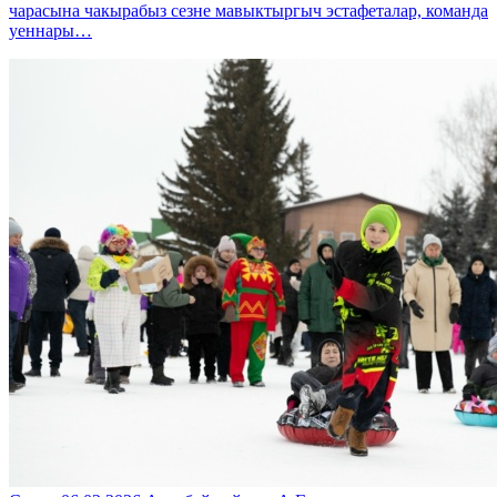
чарасына чакырабыз сезне мавыктыргыч эстафеталар, команда
уеннары…