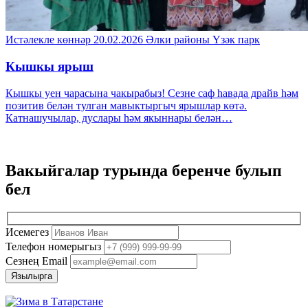
Истәлекле көннәр
20.02.2026
Әлки районы
Үзәк парк
Кышкы ярыш
Кышкы уен чарасына чакырабыз! Сезне саф һавада драйв һәм
позитив белән тулган мавыктыргыч ярышлар көтә.
Катнашучылар, дуслары һәм якыннары белән…
Вакыйгалар турында
беренче булып
бел
Исемегез
Телефон номерыгыз
Сезнең Email
Язылырга