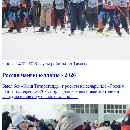
Спорт
14.02.2026
Баулы районы
өч Таулык
Россия чаңгы юллары - 2026
Быел без «Кыш Татарстанда» проекты кысаларында «Россия
чаңгы юллары - 2026» спорт ярышы ачылышын шатланып
тәкъдим итәбез. Бу вакыйга кышкы…